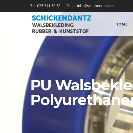
Tel: 026 311 63 63
Email: info@schickendantz.nl
HOME
PU Walsbekle
Polyurethane