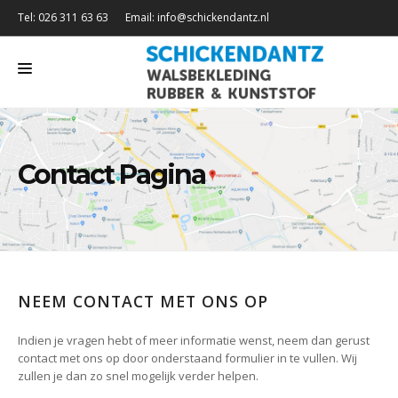
Tel: 026 311 63 63
Email: info@schickendantz.nl
HOME
RUBBER ROLLEN
Contact Pagina
PVC ROLLEN
PU ROLLEN
KERNEN
NEEM CONTACT MET ONS OP
SLIJPEN EN PROFILEREN
CONTACT
Indien je vragen hebt of meer informatie wenst, neem dan gerust
contact met ons op door onderstaand formulier in te vullen. Wij
zullen je dan zo snel mogelijk verder helpen.