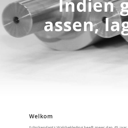
Indien 
assen, la
Welkom
Schickendantz Walsbekleding heeft meer dan 45 jaar er