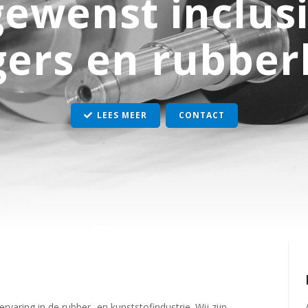
gewenst inclusi
gers en rubbe
LEES MEER
CONTACT
varing in de rubber- en kunststofindustrie. Wij zijn