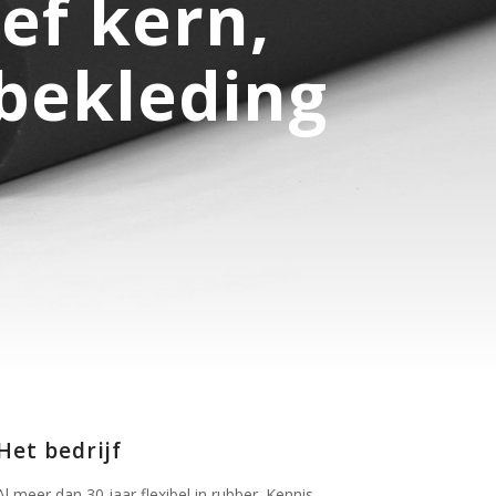
ef kern,
rbekleding
Het bedrijf
Al meer dan 30 jaar flexibel in rubber. Kennis,