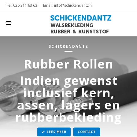
Tel: 026 311 63 63
Email: info@schickendantz.nl
HOME
SCHICKENDANTZ
RUBBER ROLLEN
Rubber Rollen
PVC ROLLEN
Indien gewenst
PU ROLLEN
inclusief kern,
KERNEN
assen, lagers en
SLIJPEN EN PROFILEREN
rubberbekleding
CONTACT
LEES MEER
CONTACT